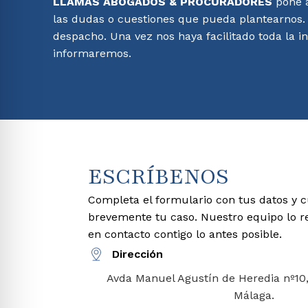
LLAMAS ABOGADOS & PROCURADORES
pone a
las dudas o cuestiones que pueda plantearnos.
despacho. Una vez nos haya facilitado toda la i
informaremos.
ESCRÍBENOS
Completa el formulario con tus datos y 
brevemente tu caso. Nuestro equipo lo re
en contacto contigo lo antes posible.
Dirección
Avda Manuel Agustín de Heredia nº10,
Málaga.