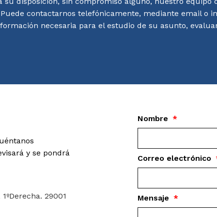
 su disposición, sin compromiso alguno, nuestro equipo d
 Puede contactarnos telefónicamente, mediante email o i
nformación necesaria para el estudio de su asunto, evalua
Nombre
cuéntanos
visará y se pondrá
Correo electrónico
 1ºDerecha. 29001
Mensaje